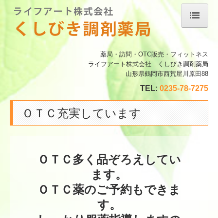
ホーム
薬局・訪問・OTC販売・フィットネス
当薬局について
ライフアート株式会社 くしびき調剤薬局
山形県鶴岡市西荒屋川原田88
店舗案内
TEL:
0235-78-7275
処方箋の受付
ＯＴＣ充実しています
コロナ検査キット
つながる薬局
ＯＴＣ薬の取り扱い
ＯＴＣ多く品ぞろえしてい
禁煙プログラムについて
ます。

ＯＴＣ薬のご予約もできま
す。
